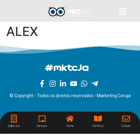
ALEX
© Copyright - Todos os direitos reservados - Marketing Coruja
Sobre nós
Serviços
Home
Portfólio
Contato